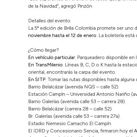
de la Navidad”, agregó Pinzón.
Detalles del evento
La 5ª edición de Brilla Colombia promete ser uno de 
noviembre hasta el 12 de enero
. La boletería está
¿Cómo llegar?
En vehículo particular
: Parqueadero disponible en 
En TransMilenio
: Líneas B, C, D o K hasta la esta
oriental, encontrarás la carpa del evento.
En SITP
: Tomar las rutas disponibles hasta alguna
Barrio Belalcázar (avenida NQS – calle 52).
Estación Campín – Universidad Antonio Nariño (av
Barrio Galerías (avenida calle 53 – carrera 28).
Barrio Belalcázar (carrera 28 – calle 52).
Br. Galerías (avenida calle 53 – carrera 27a).
Estadio Nemesio Camacho El Campín.
El IDRD y Concesionario Sencia, firmaron hoy el Ac