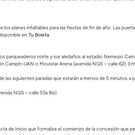
los planes infaltables para las fiestas de fin de año. Las puertas 
 disponible en
Tu Boleta
.
los parqueaderos norte y sur aledaños al estadio Nemesio Camac
ción Campín-UAN o Movistar Arena (avenida NQS – calle 62). Ent
 de las siguientes paradas que estarán a menos de 5 minutos a pi
enida NQS – calle 53a Bis).
ta de Inicio que formaliza el comienzo de la concesión que perm