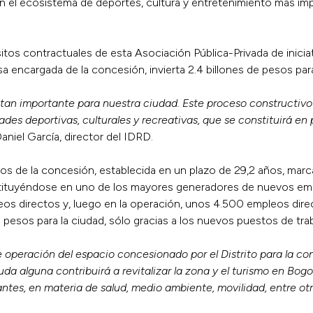
en el ecosistema de deportes, cultura y entretenimiento más imp
isitos contractuales de esta Asociación Pública-Privada de inici
 encargada de la concesión, invierta 2.4 billones de pesos para
tan importante para nuestra ciudad. Este proceso constructivo
dades deportivas, culturales y recreativas, que se constituirá en
aniel García, director del IDRD.
pos de la concesión, establecida en un plazo de 29,2 años, mar
tituyéndose en uno de los mayores generadores de nuevos empl
eos directos y, luego en la operación, unos 4.500 empleos di
 pesos para la ciudad, sólo gracias a los nuevos puestos de tra
e operación del espacio concesionado por el Distrito para la c
duda alguna contribuirá a revitalizar la zona y el turismo en Bo
ntes, en materia de salud, medio ambiente, movilidad, entre ot