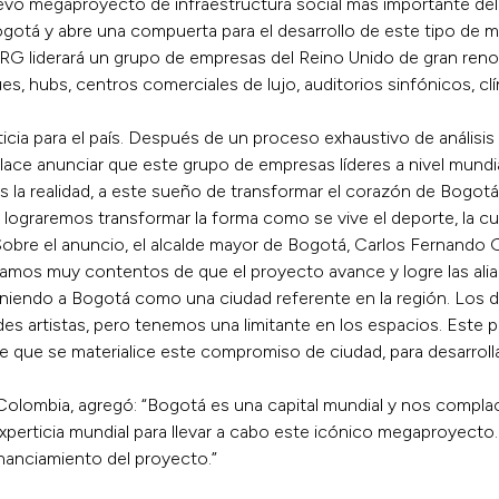
uevo megaproyecto de infraestructura social más importante del
 Bogotá y abre una compuerta para el desarrollo de este tipo d
 ERG liderará un grupo de empresas del Reino Unido de gran re
ues, hubs, centros comerciales de lujo, auditorios sinfónicos, clín
cia para el país. Después de un proceso exhaustivo de análisi
ace anunciar que este grupo de empresas líderes a nivel mundi
 la realidad, a este sueño de transformar el corazón de Bogotá 
graremos transformar la forma como se vive el deporte, la cult
bre el anuncio, el alcalde mayor de Bogotá, Carlos Fernando 
stamos muy contentos de que el proyecto avance y logre las alia
niendo a Bogotá como una ciudad referente en la región. Los 
es artistas, pero tenemos una limitante en los espacios. Este 
 de que se materialice este compromiso de ciudad, para desarrolla
ombia, agregó: “Bogotá es una capital mundial y nos complace
experticia mundial para llevar a cabo este icónico megaproyecto
inanciamiento del proyecto.”