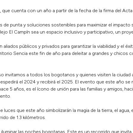
o, que cuenta con un año a partir de la fecha de la firma del Act
 de punta y soluciones sostenibles para maximizar el impacto s
ejo El Campín sea un espacio inclusivo y participativo, un pro
 aliados públicos y privados para garantizar la viabilidad y el éxi
erritorio Sencia este fin de año para deleitar a grandes y chicos
so invitamos a todos los bogotanos y quienes visiten la ciudad a 
spedirá el 2024 y recibirá el 2025. El evento que este año se 
ce 5 años, es el ícono de unión para las familias y amigos, hacie
iento.
luces que este año simbolizarán la magia de la tierra, el agua, 
rido de 1.3 kilómetros.
uminar las noches bogotanas. Este es un recorrido que invita a 