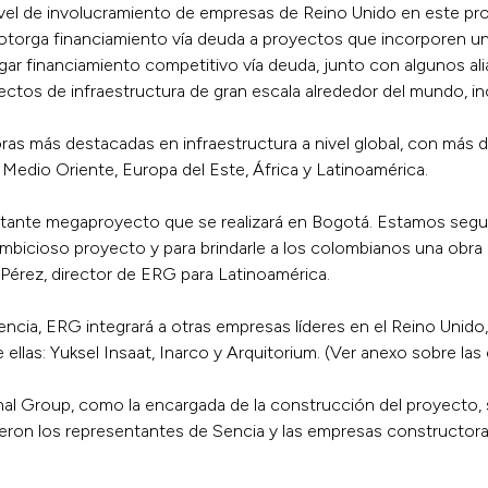
 nivel de involucramiento de empresas de Reino Unido en este p
 otorga financiamiento vía deuda a proyectos que incorporen u
rgar financiamiento competitivo vía deuda, junto con algunos al
oyectos de infraestructura de gran escala alrededor del mundo,
ras más destacadas en infraestructura a nivel global, con más 
Medio Oriente, Europa del Este, África y Latinoamérica.
tante megaproyecto que se realizará en Bogotá. Estamos segur
icioso proyecto y para brindarle a los colombianos una obra de 
Pérez, director de ERG para Latinoamérica.
encia, ERG integrará a otras empresas líderes en el Reino Un
ellas: Yuksel Insaat, Inarco y Arquitorium. (Ver anexo sobre la
nal Group, como la encargada de la construcción del proyecto, s
ieron los representantes de Sencia y las empresas constructor