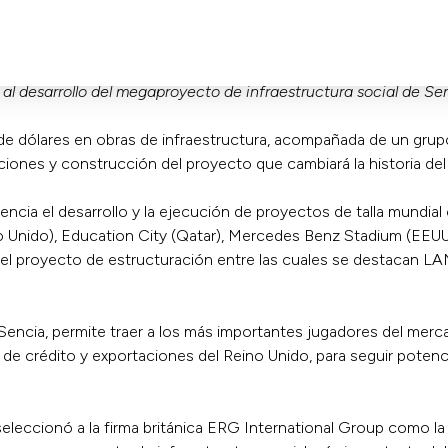
 al desarrollo del megaproyecto de infraestructura social de S
 de dólares en obras de infraestructura, acompañada de un gru
isiciones y construcción del proyecto que cambiará la historia d
encia el desarrollo y la ejecución de proyectos de talla mund
 Unido), Education City (Qatar), Mercedes Benz Stadium (EEUU),
 el proyecto de estructuración entre las cuales se destacan LAN
encia, permite traer a los más importantes jugadores del merca
 de crédito y exportaciones del Reino Unido, para seguir potencia
eleccionó a la firma británica
ERG International
Group como la e