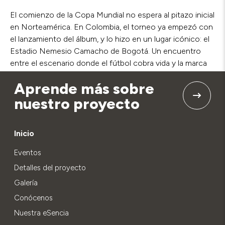
El comienzo de la Copa Mundial no espera al pitazo inicial
en Norteamérica. En Colombia, el torneo ya empezó con
el lanzamiento del álbum, y lo hizo en un lugar icónico: el
Estadio Nemesio Camacho de Bogotá. Un encuentro
entre el escenario donde el fútbol cobra vida y la marca
que lo ha inmortalizado por más de 60 años.
Aprende más sobre
nuestro proyecto
Inicio
Eventos
Detalles del proyecto
Galería
Conócenos
Nuestra eSencia