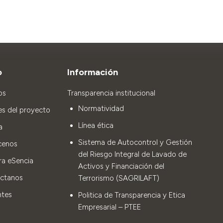
o
Información
os
Transparencia institucional
Normatividad
es del proyecto
Línea ética
a
Sistema de Autocontrol y Gestión
cenos
del Riesgo Integral de Lavado de
ra eSencia
Activos y Financiación del
ctanos
Terrorismo (SAGRILAFT)
ntes
Politica de Transparencia y Etica
Empresarial – PTEE