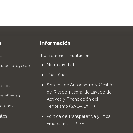
o
Información
os
Transparencia institucional
Normatividad
es del proyecto
Línea ética
a
Sistema de Autocontrol y Gestión
cenos
del Riesgo Integral de Lavado de
ra eSencia
Activos y Financiación del
ctanos
Terrorismo (SAGRILAFT)
ntes
Politica de Transparencia y Etica
Empresarial – PTEE