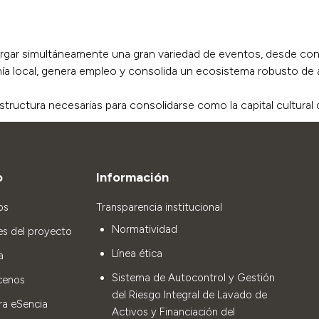
bergar simultáneamente una gran variedad de eventos, desde conc
omía local, genera empleo y consolida un ecosistema robusto de 
aestructura necesarias para consolidarse como la capital cultur
o
Información
os
Transparencia institucional
Normatividad
es del proyecto
Línea ética
a
Sistema de Autocontrol y Gestión
cenos
del Riesgo Integral de Lavado de
ra eSencia
Activos y Financiación del