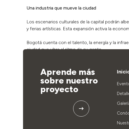
Una industria que mueve la ciudad
Los escenarios culturales de la capital podrán al
y ferias artísticas. Esta expansión activa la econ
Bogotá cuenta con el talento, la energía y la infr
ciudad que vibra al ritmo de su gente.
Aprende más
Inici
sobre nuestro
Event
proyecto
Detall
Galerí
Conó
Nuest