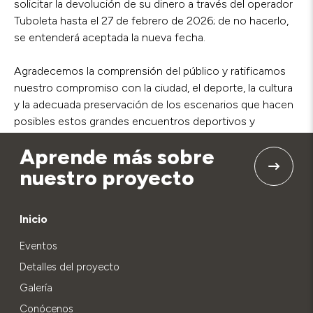
solicitar la devolución de su dinero a través del operador
Tuboleta hasta el 27 de febrero de 2026; de no hacerlo,
se entenderá aceptada la nueva fecha.
Agradecemos la comprensión del público y ratificamos
nuestro compromiso con la ciudad, el deporte, la cultura
y la adecuada preservación de los escenarios que hacen
posibles estos grandes encuentros deportivos y
culturales.
Aprende más sobre
nuestro proyecto
Inicio
Eventos
Detalles del proyecto
Galería
Conócenos